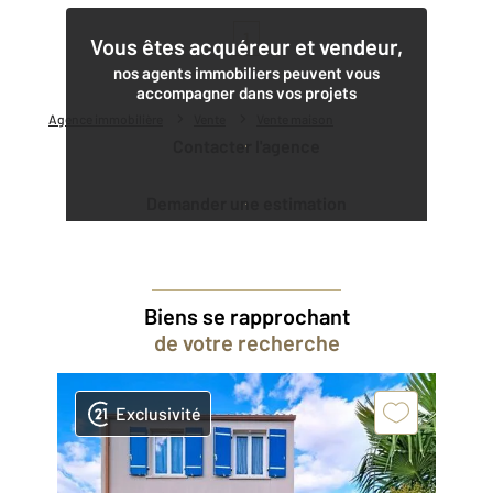
1
Vous êtes acquéreur et vendeur,
nos agents immobiliers peuvent vous
accompagner dans vos projets
Agence immobilière
Vente
Vente maison
Contacter l'agence
Demander une estimation
Biens se rapprochant
de votre recherche
Exclusivité