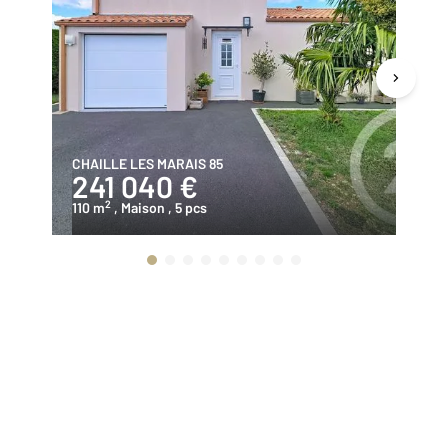
CHAILLE LES MARAIS 85
NA
241 040 €
1
2
110 m
, Maison
, 5 pcs
23