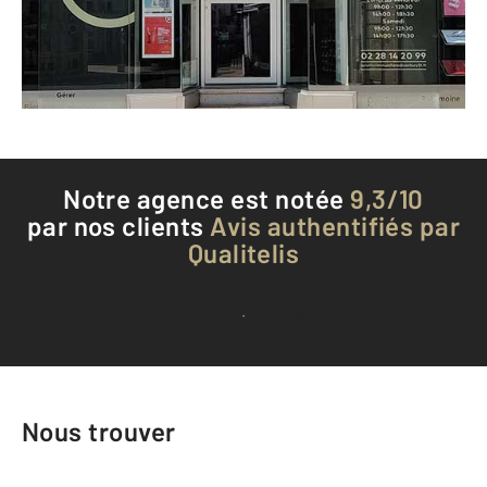
Envoyer un message
Téléphoner à l'agence
Notre agence est notée
9,3/10
par nos clients
Avis authentifiés par
Qualitelis
Voir tous les avis clients
Nous trouver