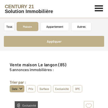
CENTURY 21
Solution Immobilière
Tous
Maison
Appartement
Autres
Appliquer
Vente maison Le langon (85)
5 annonces immobilières :
Trier par :
Date
Prix
Surface
Exclusivité
DPE
Exclusivité