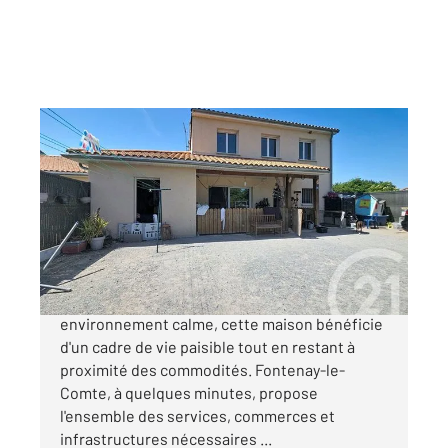
LE LANGON 85
2
91,07 m
, 4 pièces
Ref : 2060
Maison à vendre
149 800 €
Située sur la commune de Le Langon, dans un
environnement calme, cette maison bénéficie
d'un cadre de vie paisible tout en restant à
proximité des commodités. Fontenay-le-
Comte, à quelques minutes, propose
l'ensemble des services, commerces et
infrastructures nécessaires ...