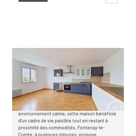
LE LANGON 85
2
82,28 m
, 4 pièces
Ref : 2059
Maison à vendre
117 700 €
Située sur la commune de Le Langon, dans un
environnement calme, cette maison bénéficie
d'un cadre de vie paisible tout en restant à
proximité des commodités. Fontenay-le-
Comte, à quelques minutes, propose