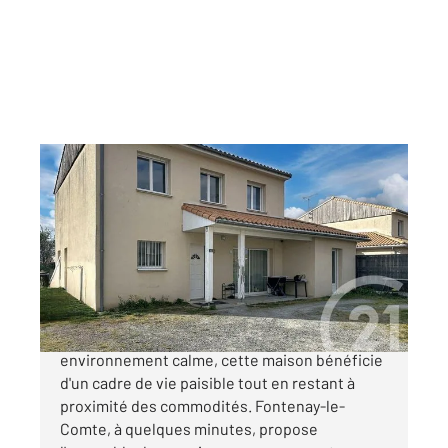
LE LANGON 85
2
91,07 m
, 4 pièces
Ref : 2058
Maison à vendre
149 800 €
Située sur la commune de Le Langon, dans un
environnement calme, cette maison bénéficie
d'un cadre de vie paisible tout en restant à
proximité des commodités. Fontenay-le-
Comte, à quelques minutes, propose