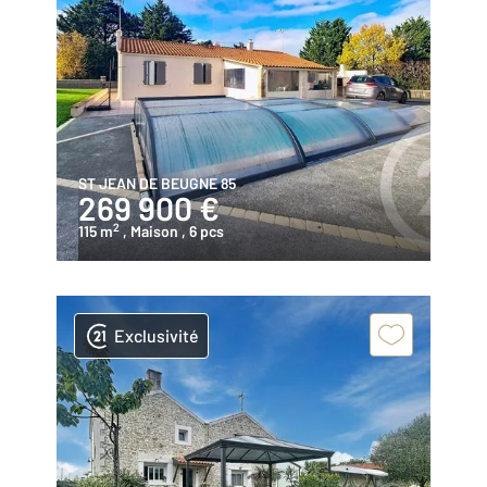
ST JEAN DE BEUGNE 85
269 900 €
2
115 m
, Maison
, 6 pcs
Exclusivité