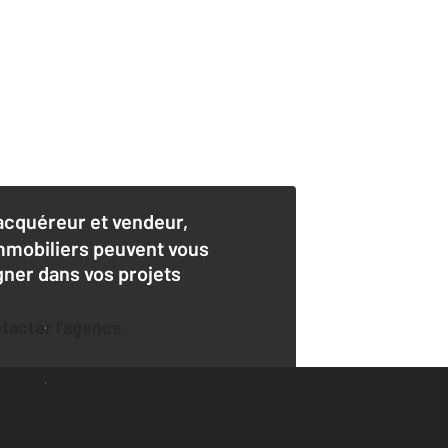
acquéreur et vendeur,
mmobiliers peuvent vous
er dans vos projets
ntacter l'agence
der une estimation