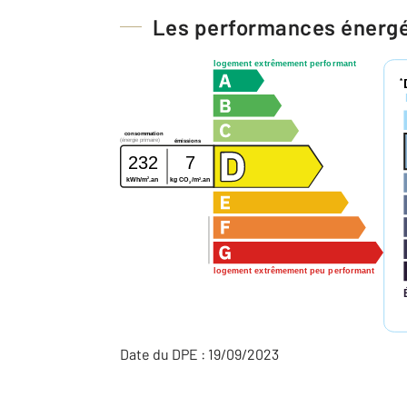
Les performances énerg
logement extrêmement performant
*
consommation
(énergie primaire)
émissions
232
7
2
2
kWh/m
.an
kg CO
/m
.an
2
logement extrêmement peu performant
Date du DPE : 19/09/2023