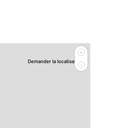
+
Demander la localisation
-
2
r le détail]