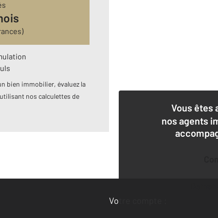
és
mois
rances)
mulation
uls
n bien immobilier, évaluez la
utilisant nos calculettes de
Vous êtes 
nos agents i
accompagn
Co
Deman
Votre compte :