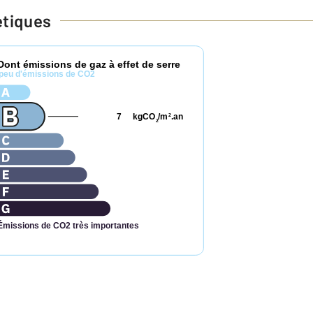
étiques
Dont émissions de gaz à effet de serre
peu d'émissions de CO2
7
kgCO
/m
.an
2
2
Émissions de CO2 très importantes