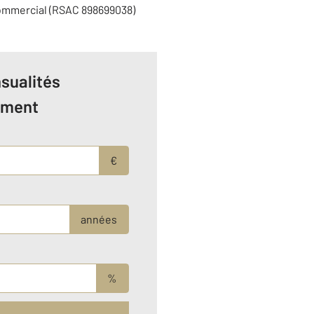
commercial (RSAC 898699038)
sualités
ement
€
années
%