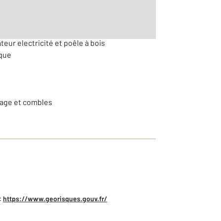
teur electricité et poêle à bois
ique
trage et combles
:
https://www.georisques.gouv.fr/