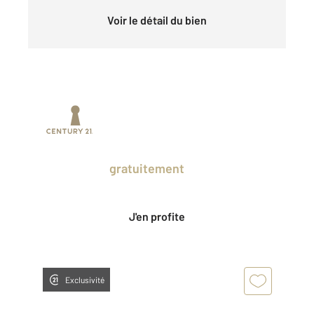
Voir le détail du bien
Prenez un temps d'avance sur le marché
en profitant
gratuitement
des Ventes
Privées CENTURY 21.
J'en profite
Exclusivité