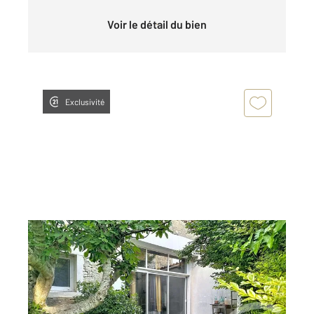
Voir le détail du bien
Exclusivité
LUCON 85
2
187,20 m
, 5 pièces
Ref : 3
Maison à vendre
242 650 €