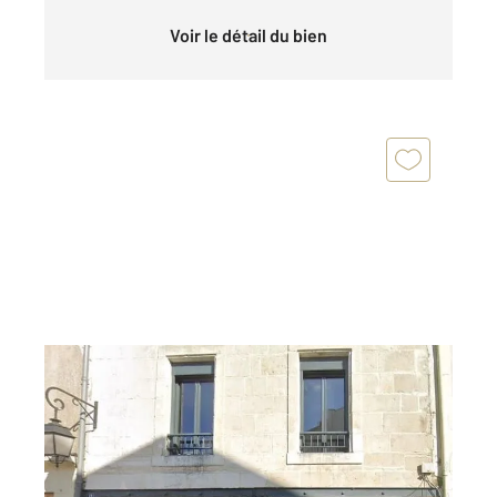
Voir le détail du bien
LUCON 85
2
67,16 m
, 4 pièces
Ref : 1409
Maison à vendre
169 600 €