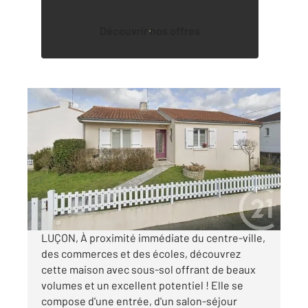
Découvrir nos offres
LUCON 85
2
88,64 m
, 4 pièces
Ref : 1137
Maison à vendre
190 800 €
Visiter le site dédié
LUÇON, À proximité immédiate du centre-ville,
des commerces et des écoles, découvrez
cette maison avec sous-sol offrant de beaux
volumes et un excellent potentiel ! Elle se
compose d'une entrée, d'un salon-séjour