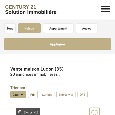
CENTURY 21
Solution Immobilière
Tous
Maison
Appartement
Autres
Appliquer
Vente maison Lucon (85)
20 annonces immobilières :
Trier par :
Date
Prix
Surface
Exclusivité
DPE
Exclusivité