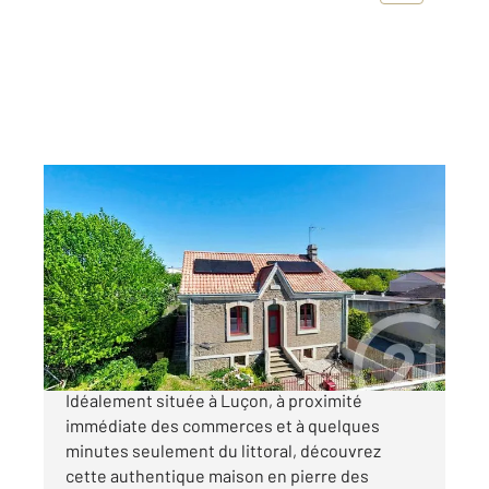
LUCON 85
2
100 m
, 5 pièces
Ref : 802
Maison à vendre
237 375 €
LUÇON, Charmante maison en pierre rénovée.
Idéalement située à Luçon, à proximité
immédiate des commerces et à quelques
minutes seulement du littoral, découvrez
cette authentique maison en pierre des