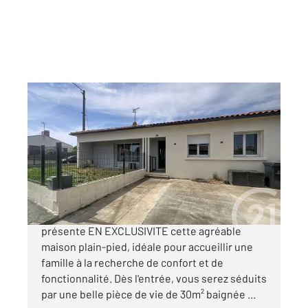
LUCON 85
2
105,51 m
, 6 pièces
Ref : 1915
Maison à vendre
232 100 €
CENTURY 21 Solution Immobilière vous
présente EN EXCLUSIVITE cette agréable
maison plain-pied, idéale pour accueillir une
famille à la recherche de confort et de
fonctionnalité. Dès l'entrée, vous serez séduits
par une belle pièce de vie de 30m² baignée ...