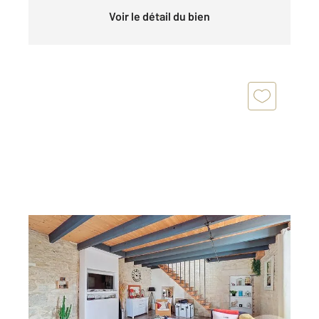
Voir le détail du bien
LUCON 85
2
140,37 m
, 4 pièces
Ref : 1964
Maison à vendre
283 500 €