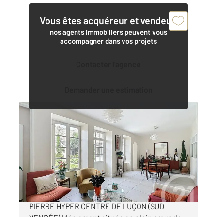
Vous êtes acquéreur et vendeur,
nos agents immobiliers peuvent vous
accompagner dans vos projets
Contacter l'agence
Demander une estimation
LUCON 85
2
137,80 m
, 7 pièces
Ref : 1861
Maison à vendre
378 000 €
LUÇON À VENDRE DEMEURE DE CHARME EN
PIERRE HYPER CENTRE DE LUÇON (SUD