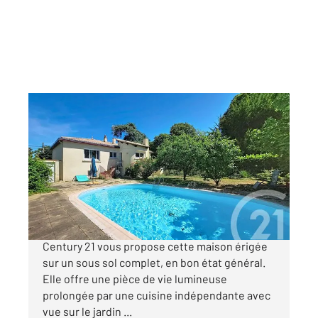
LUCON 85
2
141 m
, 5 pièces
Ref : 1930
Maison à vendre
216 275 €
Située à Luçon, à proximité des commerces,
Century 21 vous propose cette maison érigée
sur un sous sol complet, en bon état général.
Elle offre une pièce de vie lumineuse
prolongée par une cuisine indépendante avec
vue sur le jardin ...