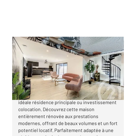
LUCON 85
2
154,09 m
, 6 pièces
Ref : 2030
Maison à vendre
221 550 €
LUÇON Opportunité rare Maison rénovée
idéale résidence principale ou investissement
colocation. Découvrez cette maison
entièrement rénovée aux prestations
modernes, offrant de beaux volumes et un fort
potentiel locatif. Parfaitement adaptée à une