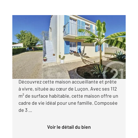
LUCON 85
2
112,19 m
, 5 pièces
Ref : 1306
Maison à vendre
179 350 €
À vendre : Maison charmante à Luçon
Découvrez cette maison accueillante et prête
à vivre, située au cœur de Luçon. Avec ses 112
m² de surface habitable, cette maison offre un
cadre de vie idéal pour une famille. Composée
de 3 ...
Voir le détail du bien