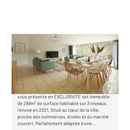
LUCON 85
2
289 m
, 12 pièces
Ref : 428
Maison à vendre
294 000 €
LUÇON, CENTURY 21 Solution Immobilière
vous présente en EXCLUSIVITE cet immeuble
de 289m² de surface habitable sur 3 niveaux,
rénové en 2021. Situé au cœur de la ville,
proche des commerces, écoles et du marché
couvert. Parfaitement adaptée à une ...