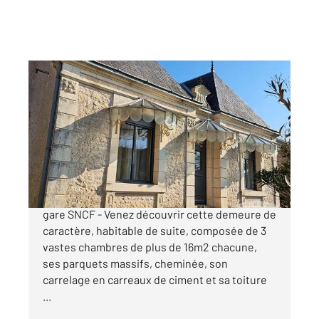
LUCON 85
2
124,42 m
, 5 pièces
Ref : 1369
Maison à vendre
299 900 €
Luçon - Plein centre quartier calme - Proximité
gare SNCF - Venez découvrir cette demeure de
caractère, habitable de suite, composée de 3
vastes chambres de plus de 16m2 chacune,
ses parquets massifs, cheminée, son
carrelage en carreaux de ciment et sa toiture
...