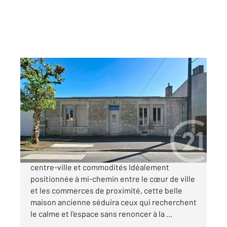
LUCON 85
2
153 m
, 7 pièces
Ref : 2006
Maison à vendre
232 100 €
Luçon Maison ancienne de caractère, entre
centre-ville et commodités Idéalement
positionnée à mi-chemin entre le cœur de ville
et les commerces de proximité, cette belle
maison ancienne séduira ceux qui recherchent
le calme et l'espace sans renoncer à la ...