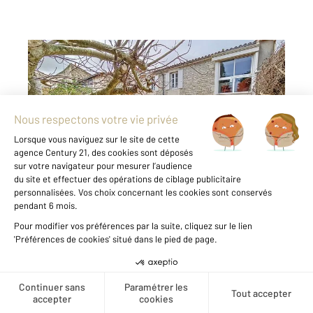
LUCON 85
2
160 m
, 7 pièces
Ref : 1075
Maison à vendre
329 900 €
Découvrez cette magnifique maison située
dans le coeur vivant de LUCON, une ville riche
en commodités et entourée de nature. Dotée
de 4 chambres spacieuses et 1 bureau (ou
chambre), cette propriété de 160 m² offre un
cadre de vie ...
Voir le détail du bien
Créer une alerte