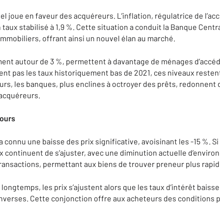
l joue en faveur des acquéreurs. L’inflation, régulatrice de l’acc
 taux stabilisé à 1,9 %. Cette situation a conduit la Banque Cent
mmobiliers, offrant ainsi un nouvel élan au marché.
ement autour de 3 %, permettent à davantage de ménages d’accéd
t pas les taux historiquement bas de 2021, ces niveaux restent
leurs, les banques, plus enclines à octroyer des prêts, redonnent 
 acquéreurs.
cours
 connu une baisse des prix significative, avoisinant les -15 %. Si
ix continuent de s’ajuster, avec une diminution actuelle d’enviro
 transactions, permettant aux biens de trouver preneur plus rapi
 longtemps, les prix s’ajustent alors que les taux d’intérêt bais
nverses. Cette conjonction offre aux acheteurs des conditions 