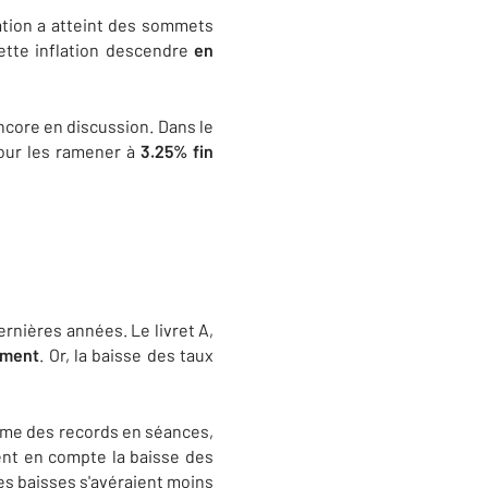
lation a atteint des sommets
ette inflation descendre
en
ncore en discussion. Dans le
pour les ramener à
3.25% fin
rnières années. Le livret A,
ement
. Or, la baisse des taux
même des records en séances,
ent en compte la baisse des
es baisses s'avéraient moins