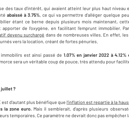
 des taux d'intérêt, qui avaient atteint leur plus haut niveau
 été
abaissé à 3.75%
, ce qui va permettre d'alléger quelque pe
lier étant ce berne depuis plusieurs mois maintenant, cett
t apporter de l'oxygène, en facilitant l'emprunt immobilier. Pa
atif devenu surchargé
dans de nombreuses villes. En effet, les
ournés vers la location, créant de fortes pénuries.
 immobilirs est ainsi passé de
1.07% en janvier 2022 à 4.12% 
amorce sera un véritable coup de pouce, très attendu pour facilite
juillet ?
E est d'autant plus bénéfique que
l'inflation est repartie à la hau
ns la zone euro.
Mais il semblerait, d'après plusieurs observ
facteurs temporaires. Ce paramètre ne devrait donc pas empêcher 