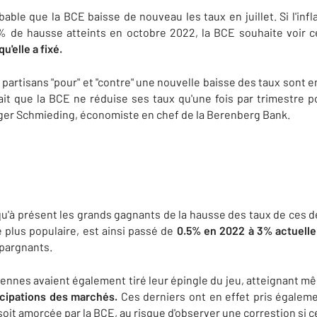
bable que la BCE baisse de nouveau les taux en juillet. Si l'inf
% de hausse atteints en octobre 2022, la BCE souhaite voir c
u'elle a fixé.
partisans "pour" et "contre" une nouvelle baisse des taux sont e
ait que la BCE ne réduise ses taux qu'une fois par trimestre 
ger Schmieding, économiste en chef de la Berenberg Bank.
u'à présent les grands gagnants de la hausse des taux de ces de
le plus populaire, est ainsi passé de
0.5% en 2022 à 3% actuell
épargnants.
ennes avaient également tiré leur épingle du jeu, atteignant 
icipations des marchés.
Ces derniers ont en effet pris égalem
oit amorcée par la BCE, au risque d'observer une correstion si c